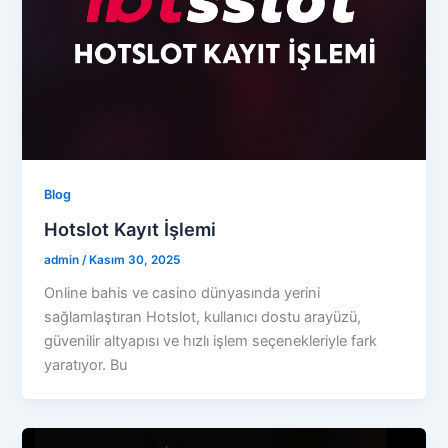
Blog
Hotslot Kayıt İşlemi
admin
/
Kasım 30, 2025
Online bahis ve casino dünyasında yerini
sağlamlaştıran Hotslot, kullanıcı dostu arayüzü,
güvenilir altyapısı ve hızlı işlem seçenekleriyle fark
yaratıyor. Bu