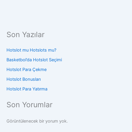
Son Yazılar
Hotslot mu Hotslots mu?
Basketbol’da Hotslot Seçimi
Hotslot Para Çekme
Hotslot Bonusları
Hotslot Para Yatırma
Son Yorumlar
Görüntülenecek bir yorum yok.