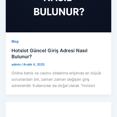
Blog
Hotslot Güncel Giriş Adresi Nasıl
Bulunur?
admin
/
Aralık 4, 2025
Online bahis ve casino sitelerine erişimde en büyük
sorunlardan biri, zaman zaman değişen giriş
adresleridir. Kullanıcılar da doğal olarak “Hotslot