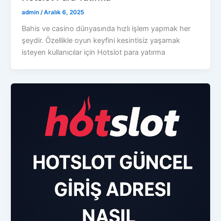
admin
/
Aralık 6, 2025
Bahis ve casino dünyasında hızlı işlem yapmak her
şeydir. Özellikle oyun keyfini kesintisiz yaşamak
isteyen kullanıcılar için Hotslot para yatırma