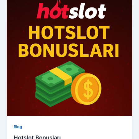
Blog
Hotslot Bonusları