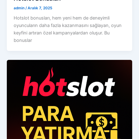
admin
/
Aralık 7, 2025
Hotslot bonusları, hem yeni hem de deneyimli
oyuncuların daha fazla kazanmasını sağlayan, oyun
keyfini artıran özel kampanyalardan oluşur. Bu
bonuslar